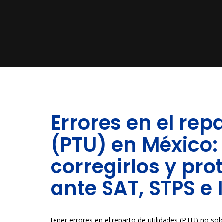
Errores en el rep
(PTU) en México:
corregirlos y pr
ante SAT, STPS e
tener errores en el reparto de utilidades (PTU) no 