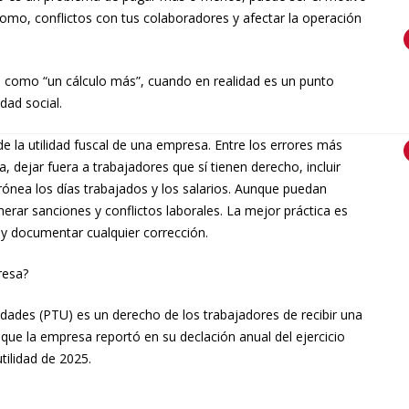
como, conflictos con tus colaboradores y afectar la operación
como “un cálculo más”, cuando en realidad es un punto
idad social.
e la utilidad fuscal de una empresa. Entre los errores más
, dejar fuera a trabajadores que sí tienen derecho, incluir
ónea los días trabajados y los salarios. Aunque puedan
erar sanciones y conflictos laborales. La mejor práctica es
al y documentar cualquier corrección.
resa?
ilidades (PTU) es un derecho de los trabajadores de recibir una
l que la empresa reportó en su declación anual del ejercicio
utilidad de 2025.