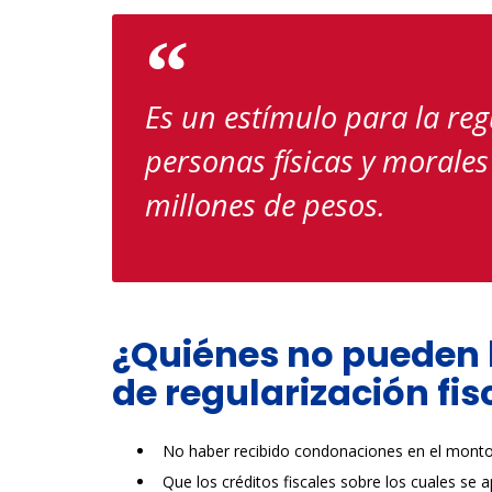
Es un estímulo para la regu
personas físicas y morales
millones de pesos.
¿Quiénes no pueden 
de regularización fi
No haber recibido condonaciones en el monto 
Que los créditos fiscales sobre los cuales se a