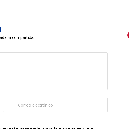
a
cada ni compartida.
b en este navegador para la próxima vez que