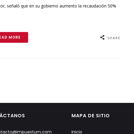
dor, señaló que en su gobierno aumento la recaudación 50%
EAD MORE
SHARE
ÁCTANOS
MAPA DE SITIO
ntacto@impuestum.com
Inicio