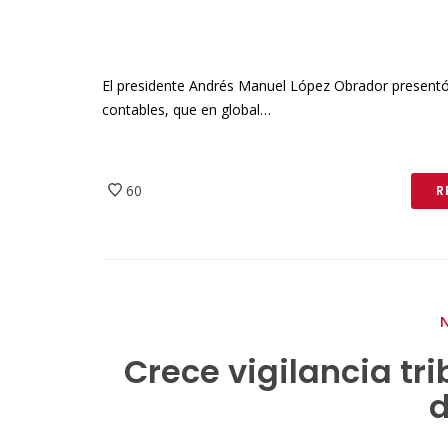
El presidente Andrés Manuel López Obrador presentó 
contables, que en global…
60
R
Crece vigilancia tri
d