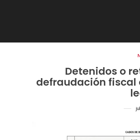
Detenidos o r
defraudación fiscal
l
ju