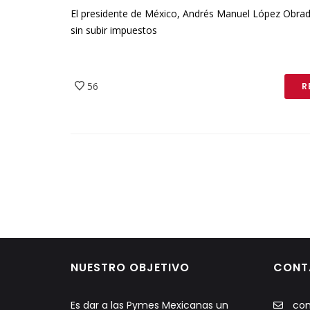
El presidente de México, Andrés Manuel López Obra
sin subir impuestos
56
R
NUESTRO OBJETIVO
CONT
Es dar a las Pymes Mexicanas un
co