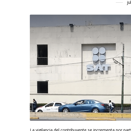
ju
La vigilancia del contribuyente se incrementa por par