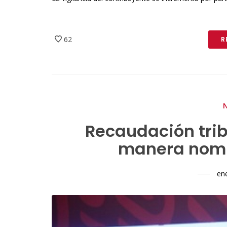
62
R
Recaudación trib
manera nomi
en