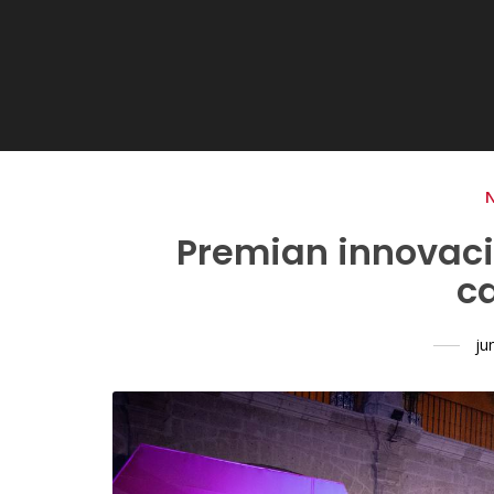
Premian innovaci
c
ju