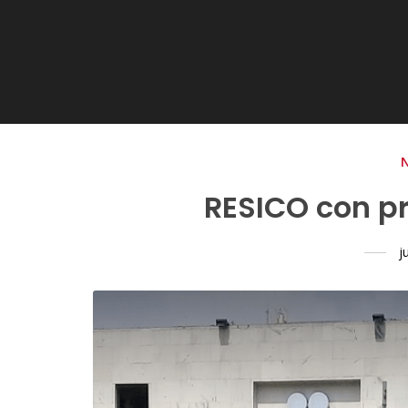
RESICO con p
j