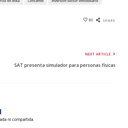
cio en línea
Concamin
inversión sector inmobiliario
80
SHARE
NEXT ARTICLE
SAT presenta simulador para personas físicas
a
cada ni compartida.